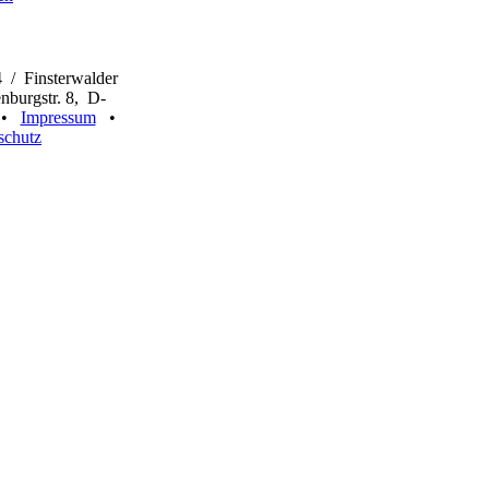
 / Finsterwalder
burgstr. 8, D-
n •
Impressum
•
schutz