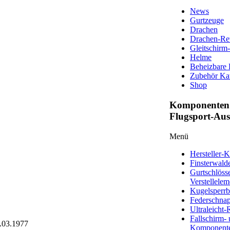
News
Gurtzeuge
Drachen
Drachen-Ret
Gleitschirm
Helme
Beheizbare
Zubehör Ka
Shop
Komponenten 
Flugsport-Au
Menü
Hersteller-K
Finsterwald
Gurtschlöss
Verstellelem
Kugelsperrb
Federschna
Ultraleicht-
Fallschirm- 
4.03.1977
Komponent