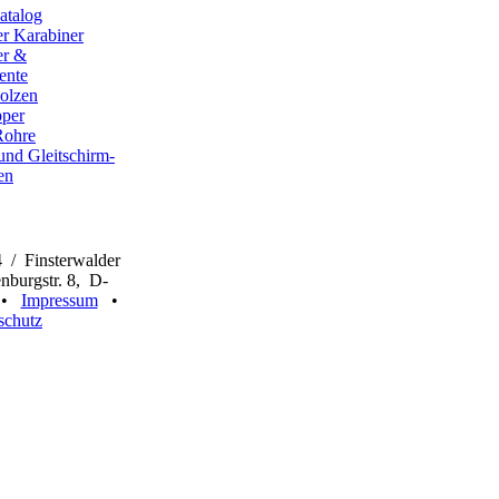
atalog
er Karabiner
er &
ente
olzen
pper
Rohre
und Gleitschirm-
en
 / Finsterwalder
burgstr. 8, D-
n •
Impressum
•
schutz