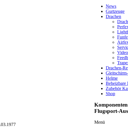
News
Gurtzeuge
Drachen
Drach
Perfe
Light
Funfe
Airfe
Servi
Video
Feed
Trape
Drachen-Ret
Gleitschirm
Helme
Beheizbare
Zubehör Ka
Shop
Komponenten 
Flugsport-Au
Menü
4.03.1977