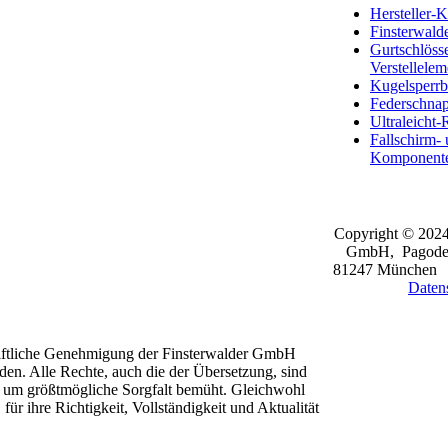
Hersteller-K
Finsterwald
Gurtschlöss
Verstellelem
Kugelsperrb
Federschna
Ultraleicht-
Fallschirm- 
Komponent
Copyright © 2024
GmbH, Pagoden
81247 Münche
Daten
chriftliche Genehmigung der Finsterwalder GmbH
erden. Alle Rechte, auch die der Übersetzung, sind
s um größtmögliche Sorgfalt bemüht. Gleichwohl
r ihre Richtigkeit, Vollständigkeit und Aktualität