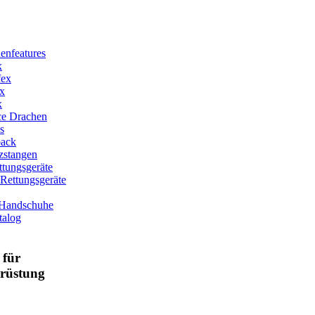
enfeatures
x
fex
x
x
ce Drachen
s
back
zstangen
tungsgeräte
-Rettungsgeräte
 Handschuhe
talog
für
srüstung