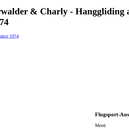
erwalder & Charly - Hanggliding
974
Flugsport-Au
Menü