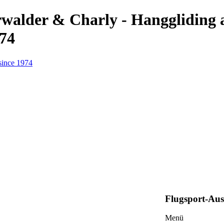
erwalder & Charly - Hanggliding
974
Flugsport-Au
Menü