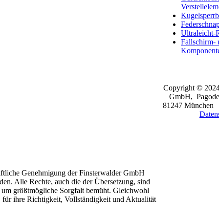
Verstellelem
Kugelsperrb
Federschna
Ultraleicht-
Fallschirm- 
Komponent
Copyright © 2024
GmbH, Pagoden
81247 Münche
Daten
chriftliche Genehmigung der Finsterwalder GmbH
erden. Alle Rechte, auch die der Übersetzung, sind
s um größtmögliche Sorgfalt bemüht. Gleichwohl
r ihre Richtigkeit, Vollständigkeit und Aktualität