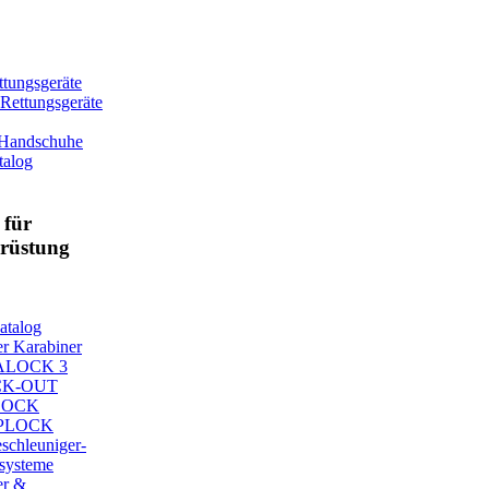
tungsgeräte
-Rettungsgeräte
 Handschuhe
talog
für
srüstung
atalog
er Karabiner
ALOCK 3
CK-OUT
LOCK
PLOCK
schleuniger-
systeme
er &