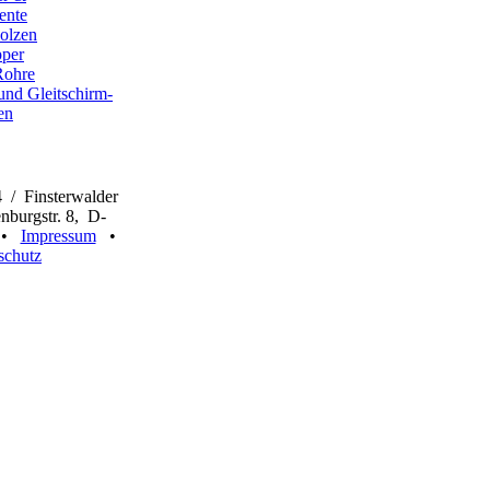
ente
olzen
pper
Rohre
und Gleitschirm-
en
 / Finsterwalder
burgstr. 8, D-
n •
Impressum
•
schutz