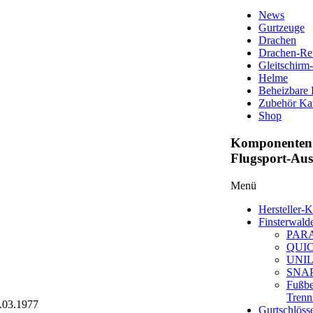
News
Gurtzeuge
Drachen
Drachen-Ret
Gleitschirm
Helme
Beheizbare
Zubehör Ka
Shop
Komponenten 
Flugsport-Au
Menü
Hersteller-K
Finsterwald
PAR
QUI
UNI
SNA
Fußbe
Trenn
4.03.1977
Gurtschlöss