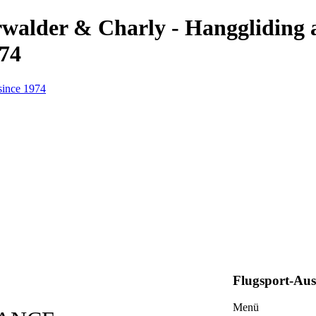
erwalder & Charly - Hanggliding
974
Flugsport-Au
Menü