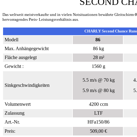
SECOND CH
Das weltweit meistverkaufte und in vielen Notsituationen bewährte Gleitschirm-
hervorragendes Preis- Leistungsverhältnis aus.
CHARLY Second Chance Run
Modell
86
Max. Anhängegewicht
86 kg
Fläche ausgelegt
28 m²
Gewicht :
1560 g
5.5 m/s @ 70 kg
4
Sinkgeschwindigkeiten
5.9 m/s @ 80 kg
5
Volumenwert
4200 ccm
Zulassung
LTF
Art.-Nr.
HFa150/86
Preis:
509,00 €