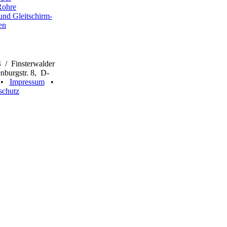
Rohre
und Gleitschirm-
en
 / Finsterwalder
burgstr. 8, D-
n •
Impressum
•
schutz