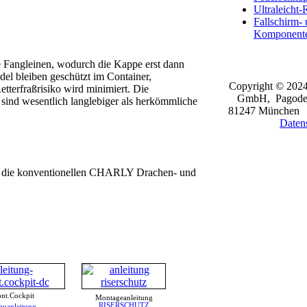
Ultraleicht-
Fallschirm- 
Komponent
e Fangleinen, wodurch die Kappe erst dann
del bleiben geschützt im Container,
Copyright © 2024
tterfraßrisiko wird minimiert. Die
GmbH, Pagoden
ind wesentlich langlebiger als herkömmliche
81247 Münche
Daten
ür die konventionellen CHARLY Drachen- und
ont.Cockpit
Montageanleitung
RISERSCHUTZ
auanleitung