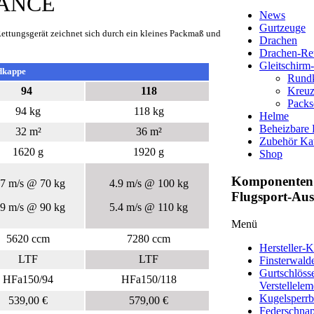
ANCE
News
Gurtzeuge
Rettungsgerät zeichnet sich durch ein kleines Packmaß und
Drachen
Drachen-Ret
Gleitschirm
dkappe
Rund
94
118
Kreu
Packs
94 kg
118 kg
Helme
Beheizbare
32 m²
36 m²
Zubehör Ka
1620 g
1920 g
Shop
Komponenten 
.7 m/s @ 70 kg
4.9 m/s @ 100 kg
Flugsport-Au
.9 m/s @ 90 kg
5.4 m/s @ 110 kg
Menü
5620 ccm
7280 ccm
Hersteller-K
LTF
LTF
Finsterwald
Gurtschlöss
HFa150/94
HFa150/118
Verstellelem
Kugelsperrb
539,00 €
579,00 €
Federschna