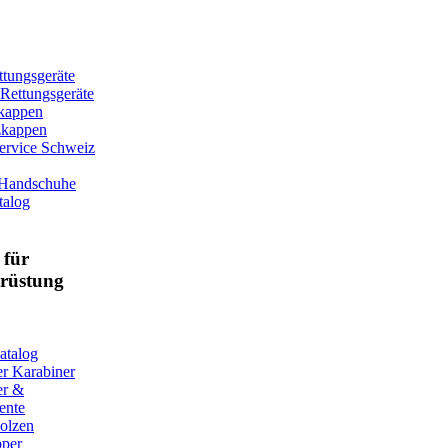
tungsgeräte
-Rettungsgeräte
kappen
zkappen
ervice Schweiz
 Handschuhe
talog
für
srüstung
atalog
er Karabiner
er &
ente
olzen
pper