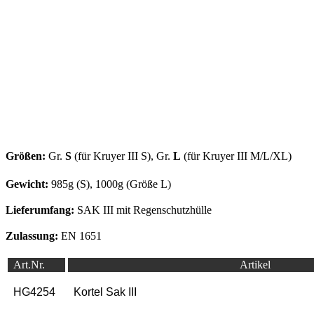
Größen:
Gr.
S
(für Kruyer III S), Gr.
L
(für Kruyer III M/L/XL)
Gewicht:
985g (S), 1000g (Größe L)
Lieferumfang:
SAK III mit Regenschutzhülle
Zulassung:
EN 1651
Art.Nr.
Artikel
HG4254
Kortel Sak III