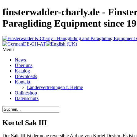
finsterwalder-charly.de - Finst
Paragliding Equipment since 1
Menü
News
Über uns
Katalog
Downloads
Kontakt
Ländervertretungen f. Helme
Onlineshop
Datenschutz
Kortel Sak III
Der
Sak III
ist der neue reversible Airbag von Kortel Design. Es ist 