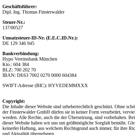
Geschäftsführer:
Dipl. Ing. Thomas Finsterwalder
Steuer-Nr.:
137/00527
Umsatzsteuer-ID-Nr.
(E.E.C.ID.Nr.):
DE 129 346 945
Bankverbindung:
Hypo Vereinsbank München
Kto.: 604 384
BLZ: 700 202 70
IBAN: DE63 7002 0270 0000 604384
SWIFT-Adresse (BIC): HYVEDEMMXXX
Copyright:
Die Inhalte dieser Website sind urheberrechtlich geschützt. Ohne sch
der Finsterwalder GmbH dürfen sie in keiner Form verarbeitet, vervielf
werden. Alle Rechte, auch die der Übersetzung, sind vorbehalten. B
dieser Website haben wir uns um größtmögliche Sorgfalt bemüht. Gl
keinerlei Haftung, aus welchem Rechtsgrund auch immer, für ihre Rich
und Aktualität übernehmen.